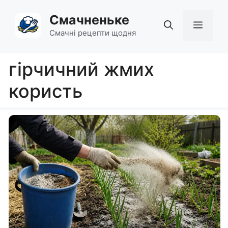
Перейти
Смачненьке
до
Мен
вмісту
Смачні рецепти щодня
гірчичний жмих
користь