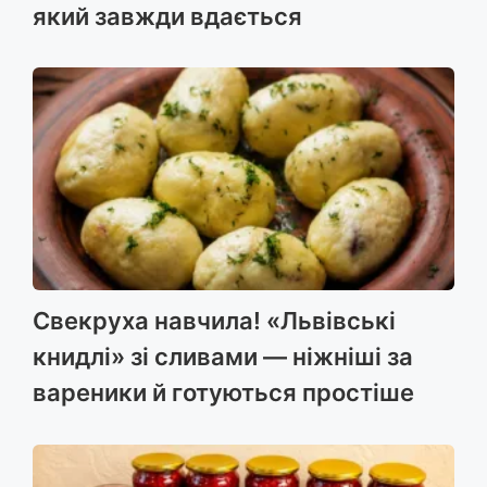
який завжди вдається
Свекруха навчила! «Львівські
книдлі» зі сливами — ніжніші за
вареники й готуються простіше