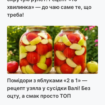
хвилинка» — до чаю саме те, що
треба!
Помідори з яблуками «2 в 1» —
рецепт узяла у сусідки Валі! Без
оцту, а смак просто ТОП