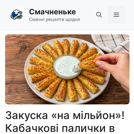
Перейти
Смачненьке
до
Мен
вмісту
Смачні рецепти щодня
Закуска «на мільйон»!
Кабачкові палички в