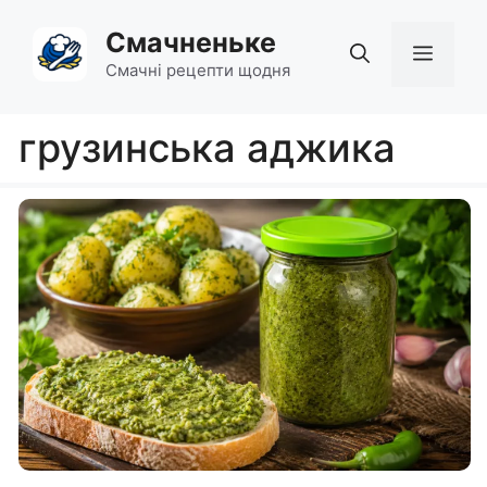
Перейти
Смачненьке
до
Мен
вмісту
Смачні рецепти щодня
грузинська аджика