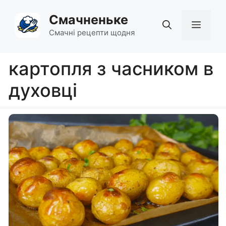
Перейти
Смачненьке
до
Мен
вмісту
Смачні рецепти щодня
картопля з часником в
духовці