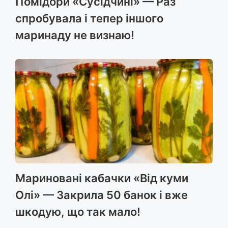
Помідори «Сусідчині» — Раз
спробувала і тепер іншого
маринаду не визнаю!
Мариновані кабачки «Від куми
Олі» — Закрила 50 банок і вже
шкодую, що так мало!