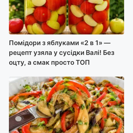
Помідори з яблуками «2 в 1» —
рецепт узяла у сусідки Валі! Без
оцту, а смак просто ТОП