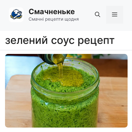
Перейти
Смачненьке
до
Мен
вмісту
Смачні рецепти щодня
зелений соус рецепт