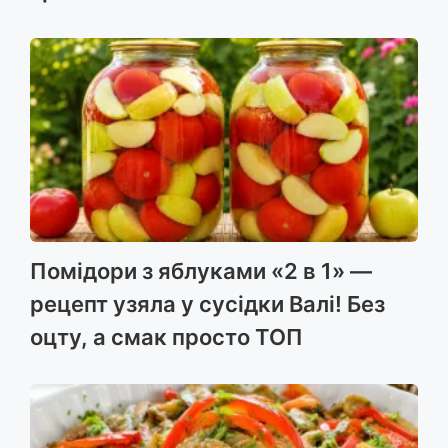
Помідори з яблуками «2 в 1» —
рецепт узяла у сусідки Валі! Без
оцту, а смак просто ТОП