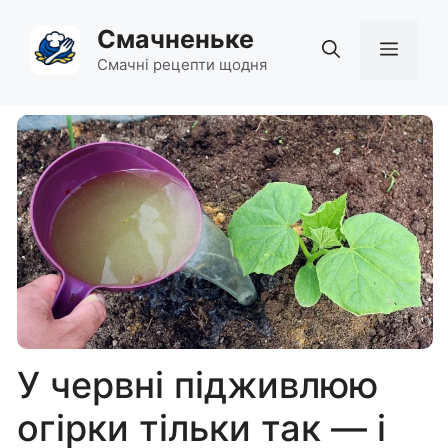
Перейти
Смачненьке
до
Мен
вмісту
Смачні рецепти щодня
У червні підживлюю
огірки тільки так — і