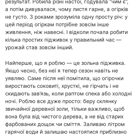
результат. Робила різні настої, годувала “чим є”,
а потім дивувалася, чому листя гарне, а огірків
не густо. З роками зрозуміла одну просту річ: у
цей період огіркам потрібне зовсім інше
живлення, ніж навесні. І відколи почала робити
кілька простих підживок у правильний час —
урожай став зовсім інший.
Найперше, що я роблю — це зольна підживка.
Якщо чесно, без неї я тепер сезон навіть не
уявляю. Саме після неї помітила, що огірочки
виростають соковиті, хрусткі, не гірчать і не
скидають зав’язь, коли раптом спека або холодні
ночі. Роблю все дуже просто: беру склянку
звичайної деревної золи, тільки важливо, щоб
вона була від чистого дерева, а не від старих
фарбованих дощок чи сміття. Заливаю літром
гарячої води й залишаю настоятися приблизно