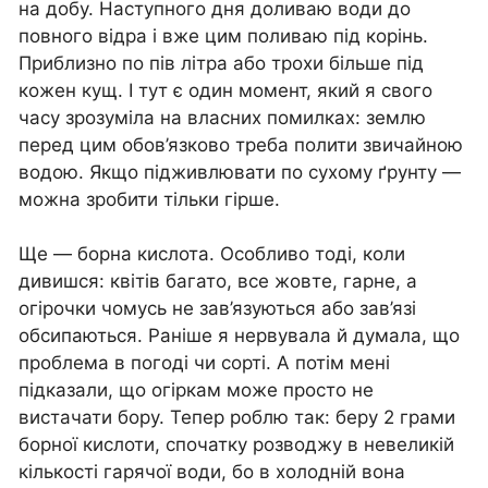
на добу. Наступного дня доливаю води до
повного відра і вже цим поливаю під корінь.
Приблизно по пів літра або трохи більше під
кожен кущ. І тут є один момент, який я свого
часу зрозуміла на власних помилках: землю
перед цим обов’язково треба полити звичайною
водою. Якщо підживлювати по сухому ґрунту —
можна зробити тільки гірше.
Ще — борна кислота. Особливо тоді, коли
дивишся: квітів багато, все жовте, гарне, а
огірочки чомусь не зав’язуються або зав’язі
обсипаються. Раніше я нервувала й думала, що
проблема в погоді чи сорті. А потім мені
підказали, що огіркам може просто не
вистачати бору. Тепер роблю так: беру 2 грами
борної кислоти, спочатку розводжу в невеликій
кількості гарячої води, бо в холодній вона