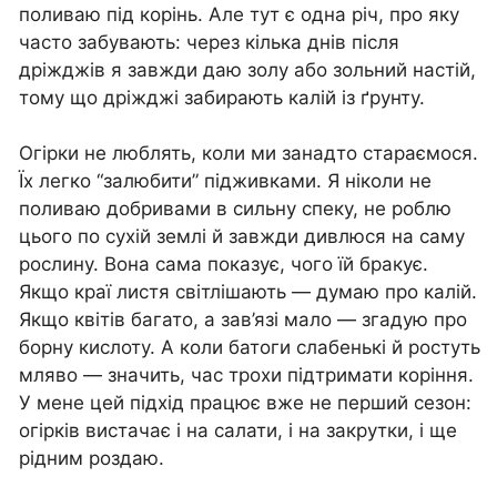
поливаю під корінь. Але тут є одна річ, про яку
часто забувають: через кілька днів після
дріжджів я завжди даю золу або зольний настій,
тому що дріжджі забирають калій із ґрунту.
Огірки не люблять, коли ми занадто стараємося.
Їх легко “залюбити” підживками. Я ніколи не
поливаю добривами в сильну спеку, не роблю
цього по сухій землі й завжди дивлюся на саму
рослину. Вона сама показує, чого їй бракує.
Якщо краї листя світлішають — думаю про калій.
Якщо квітів багато, а зав’язі мало — згадую про
борну кислоту. А коли батоги слабенькі й ростуть
мляво — значить, час трохи підтримати коріння.
У мене цей підхід працює вже не перший сезон:
огірків вистачає і на салати, і на закрутки, і ще
рідним роздаю.