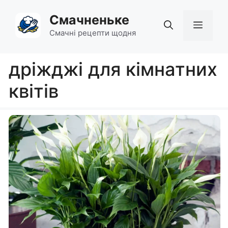
Перейти
Смачненьке
до
Мен
вмісту
Смачні рецепти щодня
дріжджі для кімнатних
квітів