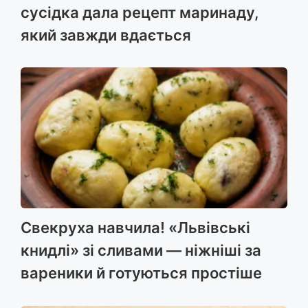
сусідка дала рецепт маринаду,
який завжди вдається
Свекруха навчила! «Львівські
книдлі» зі сливами — ніжніші за
вареники й готуються простіше