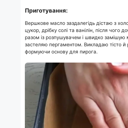
Приготування:
Вершкове масло заздалегідь дістаю з хол
цукор, дрібку солі та ванілін, після чого
разом із розпушувачем і швидко замішую м
застеляю пергаментом. Викладаю тісто й р
формуючи основу для пирога.