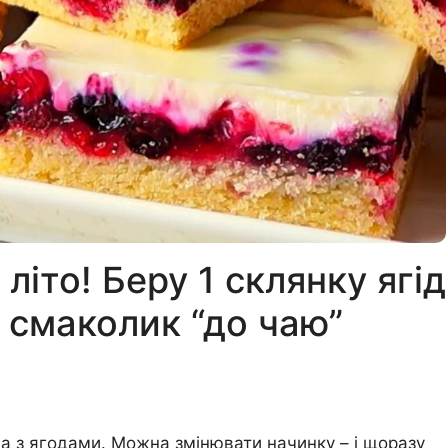
 літо! Беру 1 склянку ягід
н смаколик “до чаю”
а з ягодами. Можна змінювати начинку – і щоразу