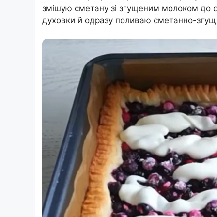
змішую сметану зі згущеним молоком до од
духовки й одразу поливаю сметанно-згущ