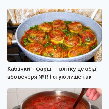
Кабачки + фарш — влітку це обід
або вечеря №1! Готую лише так