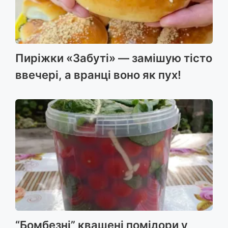
Пиріжки «Забуті» — замішую тісто
ввечері, а вранці воно як пух!
“Бомбезні” квашені помідори у