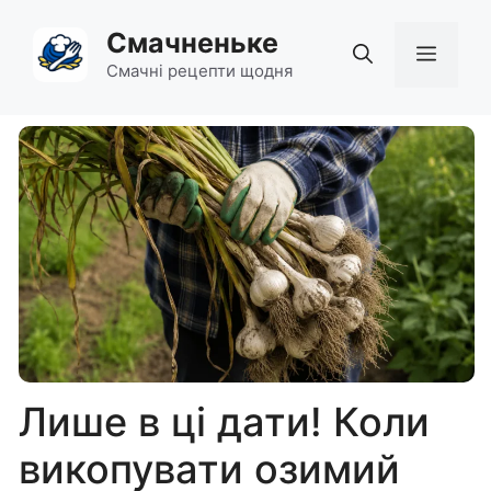
Перейти
Смачненьке
до
Мен
вмісту
Смачні рецепти щодня
Лише в ці дати! Коли
викопувати озимий