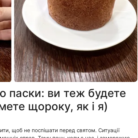
 паски: ви теж будете
мете щороку, як і я)
ити, щоб не поспішати перед святом. Ситуації
омашніх справ. Тому печу, коли є час, і заморожую.