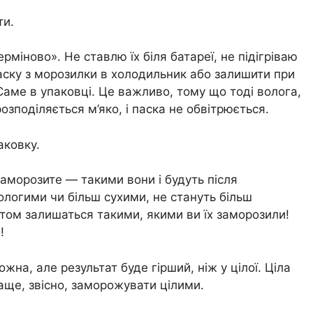
ти.
міново». Не ставлю їх біля батареї, не підігріваю
аску з морозилки в холодильник або залишити при
Саме в упаковці. Це важливо, тому що тоді волога,
озподіляється м’яко, і паска не обвітрюється.
аковку.
аморозите — такими вони і будуть після
логими чи більш сухими, не стануть більш
том залишаться такими, якими ви їх заморозили!
!
жна, але результат буде гірший, ніж у цілої. Ціла
аще, звісно, заморожувати цілими.