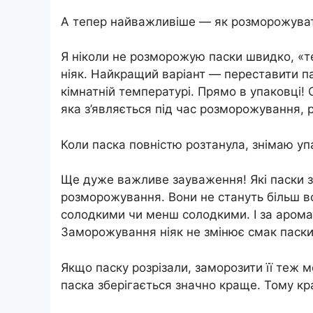
А тепер найважливіше — як розморожува
Я ніколи не розморожую паски швидко, «тер
ніяк. Найкращий варіант — переставити п
кімнатній температурі. Прямо в упаковці! 
яка з’являється під час розморожування, р
Коли паска повністю розтанула, знімаю уп
Ще дуже важливе зауваження! Які паски з
розморожування. Вони не стануть більш во
солодкими чи менш солодкими. І за арома
Заморожування ніяк не змінює смак паски
Якщо паску розрізали, заморозити її теж мо
паска зберігається значно краще. Тому кр