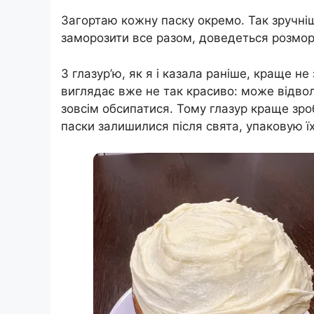
Загортаю кожну паску окремо. Так зручніше
заморозити все разом, доведеться розмор
З глазур’ю, як я і казала раніше, краще н
виглядає вже не так красиво: може відво
зовсім обсипатися. Тому глазур краще зро
паски залишилися після свята, упаковую їх