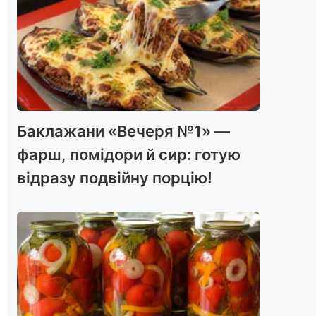
Баклажани «Вечеря №1» —
фарш, помідори й сир: готую
відразу подвійну порцію!