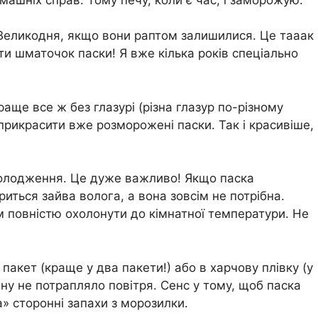
 Великодня, якщо вони раптом залишилися. Це тааак
ти шматочок паски! Я вже кілька років спеціально
раще все ж без глазурі (різна глазур по-різному
рикрасити вже розморожені паски. Так і красивіше,
холодження. Це дуже важливо! Якщо паска
риться зайва волога, а вона зовсім не потрібна.
м повністю охолонути до кімнатної температури. Не
 пакет (краще у два пакети!) або в харчову плівку (у
ину не потрапляло повітря. Сенс у тому, щоб паска
» сторонні запахи з морозилки.