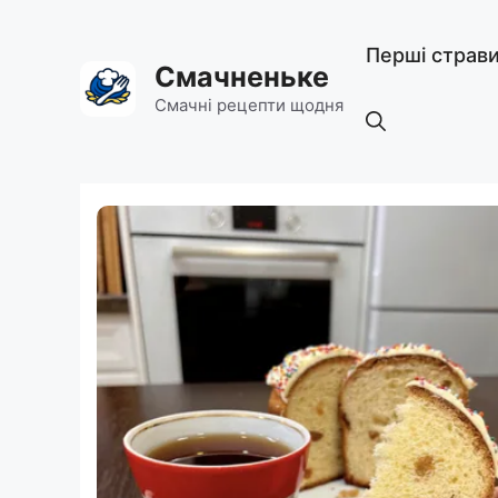
Перейти
до
Перші страв
вмісту
Смачненьке
Смачні рецепти щодня