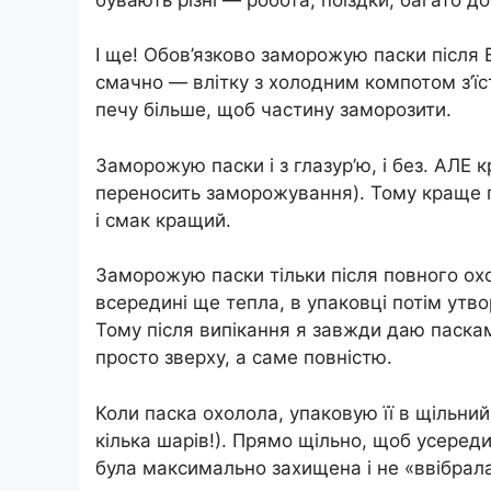
І ще! Обов’язково заморожую паски після
смачно — влітку з холодним компотом з’їс
печу більше, щоб частину заморозити.
Заморожую паски і з глазур’ю, і без. АЛЕ к
переносить заморожування). Тому краще п
і смак кращий.
Заморожую паски тільки після повного о
всередині ще тепла, в упаковці потім утво
Тому після випікання я завжди даю паска
просто зверху, а саме повністю.
Коли паска охолола, упаковую її в щільний
кілька шарів!). Прямо щільно, щоб усеред
була максимально захищена і не «ввібрала