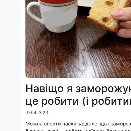
Навіщо я заморожую
це робити (і робити
07.04.2026
Можна спекти паски заздалегідь і замороз
бувають різні — робота, поїздки, багато д