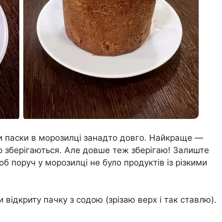
и паски в морозилці занадто довго. Найкраще —
о зберігаються. Але довше теж зберігаю! Залиште
б поруч у морозилці не було продуктів із різкими
відкриту пачку з содою (зрізаю верх і так ставлю).