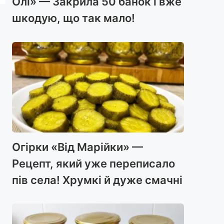
Олі» — Закрила 50 банок і вже
шкодую, що так мало!
Огірки «Від Марійки» —
Рецепт, який уже переписало
пів села! Хрумкі й дуже смачні