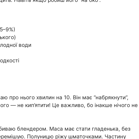
ить. Навіть якщо робиш його “на око”.
 5–9%)
ького)
олодної води
одкості
 про нього хвилин на 10. Він має “набрякнути”,
його — не кип’ятити! Це важливо, бо інакше нічого не
ребиваю блендером. Маса має стати гладенька, без
перемішую. Полуницю ріжу шматочками. Частину