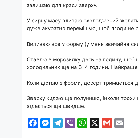
залишаю для краси зверху.
У сирну масу вливаю охолоджений желати
дуже акуратно перемішую, щоб ягоди не 
Виливаю все у форму (у мене звичайна сил
Ставлю в морозилку десь на годину, щоб 
холодильник ще на 3–4 години. Найкраще 
Коли дістаю з форми, десерт тримається д
Зверху кидаю ще полуницю, інколи трохи м
з’їдається ще швидше.
F
M
T
Vi
W
X
G
E
a
e
el
b
h
m
m