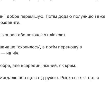
н і добре перемішую. Потім додаю полуницю і вже
роздавити.
іконова або лоточок з плівкою).
швидше “схопилось”, а потім переношу в
— на ніч.
обре, але всередині ніжний, як крем.
игдалю або що є під рукою. Ріжеться як торт, а