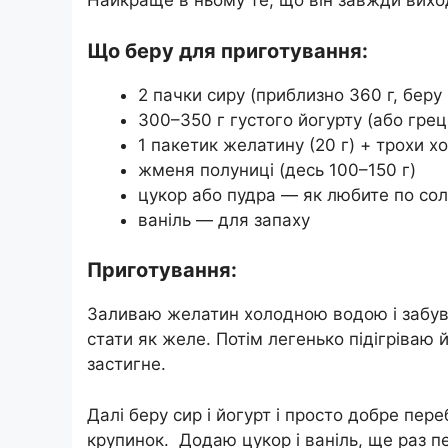
Найкраще в ньому те, що він завжди виход
Що беру для приготування:
2 пачки сиру (приблизно 360 г, беру
300–350 г густого йогурту (або грец
1 пакетик желатину (20 г) + трохи х
жменя полуниці (десь 100–150 г)
цукор або пудра — як любите по сол
ваніль — для запаху
Приготування:
Заливаю желатин холодною водою і забуваю
стати як желе. Потім легенько підігріваю 
застигне.
Далі беру сир і йогурт і просто добре пе
крупинок. Додаю цукор і ваніль, ще раз 