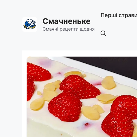
Перейти
до
Перші страв
вмісту
Смачненьке
Смачні рецепти щодня