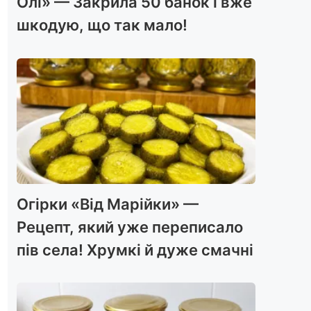
Олі» — Закрила 50 банок і вже
шкодую, що так мало!
Огірки «Від Марійки» —
Рецепт, який уже переписало
пів села! Хрумкі й дуже смачні