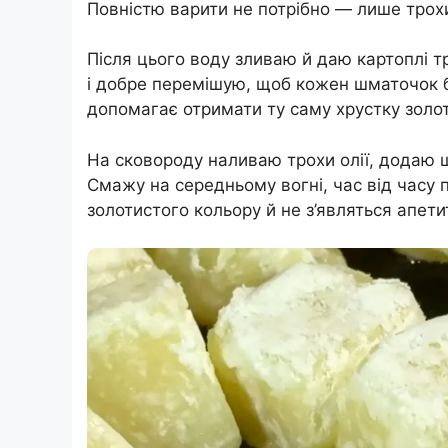
Повністю варити не потрібно — лише трохи
Після цього воду зливаю й даю картоплі 
і добре перемішую, щоб кожен шматочок 
допомагає отримати ту саму хрустку золот
На сковороду наливаю трохи олії, додаю
Смажу на середньому вогні, час від часу 
золотистого кольору й не з’являться апетит