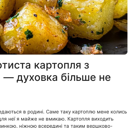
отиста картопля з
 — духовка більше не
ередаються в родині. Саме таку картоплю мене колись
у для неї я майже не вмикаю. Картопля виходить
ринкою, ніжною всередині та таким вершково-