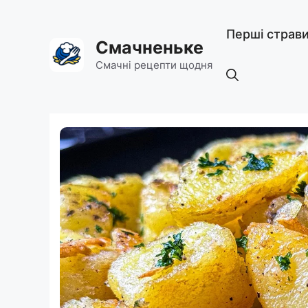
Перейти
до
Перші страв
вмісту
Смачненьке
Смачні рецепти щодня