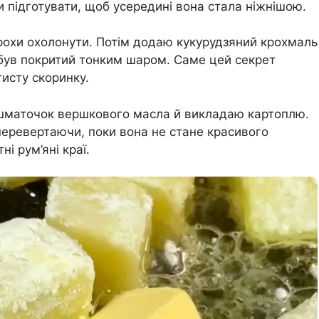
 підготувати, щоб усередині вона стала ніжнішою.
трохи охолонути. Потім додаю кукурудзяний крохмаль
був покритий тонким шаром. Саме цей секрет
исту скоринку.
 шматочок вершкового масла й викладаю картоплю.
перевертаючи, поки вона не стане красивого
ні рум’яні краї.