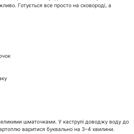
иво. Готується все просто на сковороді, а
очок
аку
великими шматочками. У каструлі доводжу воду до
картоплю варитися буквально на 3–4 хвилини.