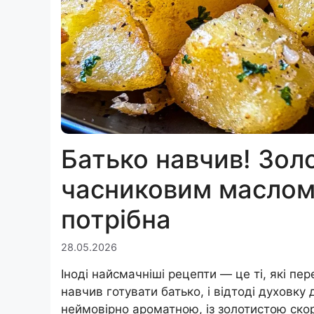
Батько навчив! Зол
часниковим маслом
потрібна
28.05.2026
Іноді найсмачніші рецепти — це ті, які п
навчив готувати батько, і відтоді духовк
неймовірно ароматною, із золотистою ско