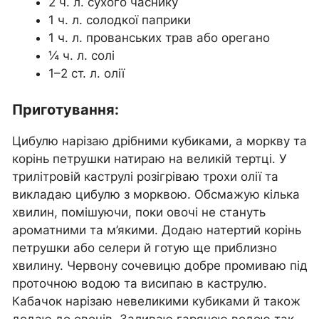
2 ч. л. сухого часнику
1 ч. л. солодкої паприки
1 ч. л. прованських трав або орегано
¼ ч. л. солі
1–2 ст. л. олії
Приготування:
Цибулю нарізаю дрібними кубиками, а моркву та
корінь петрушки натираю на великій тертці. У
трилітровій каструлі розігріваю трохи олії та
викладаю цибулю з морквою. Обсмажую кілька
хвилин, помішуючи, поки овочі не стануть
ароматними та м’якими. Додаю натертий корінь
петрушки або селери й готую ще приблизно
хвилину. Червону сочевицю добре промиваю під
проточною водою та висипаю в каструлю.
Кабачок нарізаю невеликими кубиками й також
додаю до овочів. Заливаю гарячою водою так,