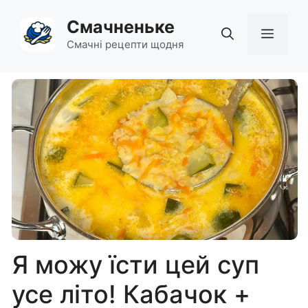
Перейти
Смачненьке
до
Мен
вмісту
Смачні рецепти щодня
Я можу їсти цей суп
усе літо! Кабачок +