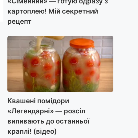
«Сімейний» — готую одразу з
картоплею! Мій секретний
рецепт
Квашені помідори
«Легендарні» — розсіл
випивають до останньої
краплі! (відео)