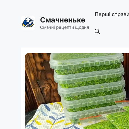
Перейти
до
Перші страв
вмісту
Смачненьке
Смачні рецепти щодня