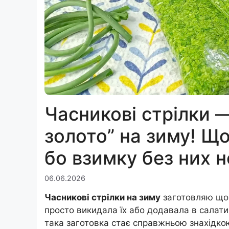
Часникові стрілки 
золото” на зиму! Щ
бо взимку без них н
06.06.2026
Часникові стрілки на зиму
заготовляю щор
просто викидала їх або додавала в салати
така заготовка стає справжньою знахідкою