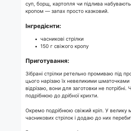
суп, борщ, картопля чи підлива набувають
кропом — запах просто казковий.
Інгредієнти:
часникові стрілки
150 г свіжого кропу
Приготування:
Зібрані стрілки ретельно промиваю під пр
цього нарізаю їх невеликими шматочками д
відрізаю, вони для заготовки не потрібні.
подрібнюю до дрібної крихти.
Окремо подрібнюю свіжий кріп. У велику 
часникових стрілок і додаю до них переби