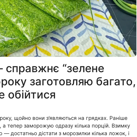
— справжнє “зелене
ороку заготовляю багато,
е обійтися
оку, щойно вони з’являються на грядках. Раніше
, а тепер заморожую одразу кілька порцій. Взимку
 — достатньо дістати з морозилки кілька ложок, і