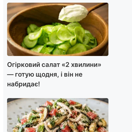
Огірковий салат «2 хвилини»
— готую щодня, і він не
набридає!