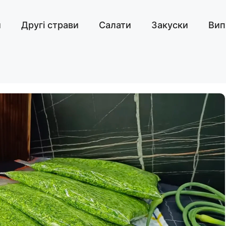
и
Другі страви
Салати
Закуски
Вип