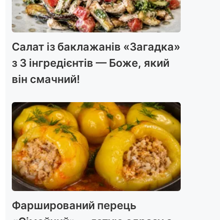
Салат із баклажанів «Загадка»
з 3 інгредієнтів — Боже, який
він смачний!
Фарширований перець