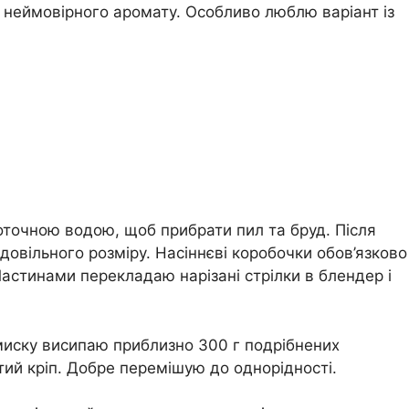
 неймовірного аромату. Особливо люблю варіант із
оточною водою, щоб прибрати пил та бруд. Після
овільного розміру. Насіннєві коробочки обов’язково
 Частинами перекладаю нарізані стрілки в блендер і
миску висипаю приблизно 300 г подрібнених
тий кріп. Добре перемішую до однорідності.