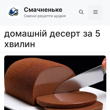
Перейти
Смачненьке
до
Мен
вмісту
Смачні рецепти щодня
домашній десерт за 5
хвилин