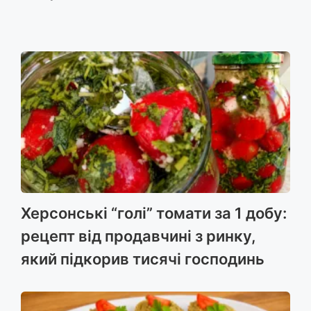
Херсонські “голі” томати за 1 добу:
рецепт від продавчині з ринку,
який підкорив тисячі господинь