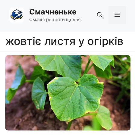
Перейти
Смачненьке
до
Мен
вмісту
Смачні рецепти щодня
жовтіє листя у огірків