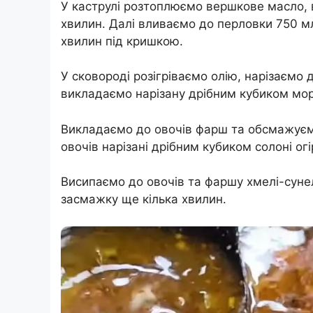
У каструлі розтоплюємо вершкове масло,
хвилин. Далі вливаємо до перловки 750 м
хвилин під кришкою.
У сковороді розігріваємо олію, нарізаємо
викладаємо нарізану дрібним кубиком мо
Викладаємо до овочів фарш та обсмажуєм
овочів нарізані дрібним кубиком солоні ог
Висипаємо до овочів та фаршу хмелі-суне
засмажку ще кілька хвилин.