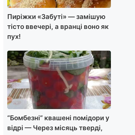
Пиріжки «Забуті» — замішую
тісто ввечері, а вранці воно як
пух!
“Бомбезні” квашені помідори у
відрі — Через місяць тверді,