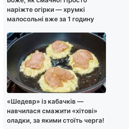
наріжте огірки — хрумкі
малосольні вже за 1 годину
«Шедевр» із кабачків —
навчилася смажити «хітові»
оладки, за якими стоїть черга!