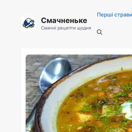
Перейти
до
Перші страв
вмісту
Смачненьке
Смачні рецепти щодня