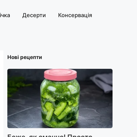
ічка
Десерти
Консервація
Нові рецепти
Боже, як смачно! Просто