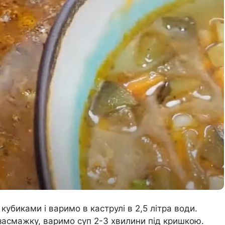
биками і варимо в каструлі в 2,5 літра води.
засмажку, варимо суп 2-3 хвилини під кришкою.