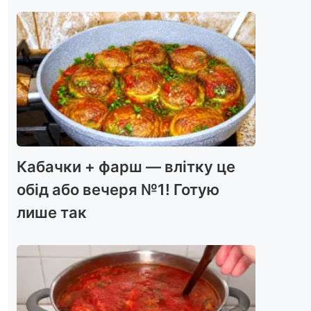
Кабачки + фарш — влітку це
обід або вечеря №1! Готую
лише так