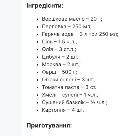
Інгредієнти:
Вершкове масло – 20 г;
Перловка – 250 мл;
Гаряча вода – 3 літри 250 мл;
Сіль – 1,5 ч.л.;
Олія – ​​3 ст.л.;
Цибуля – 2 шт.;
Морква – 2 шт.;
Фарш – 500 г;
Огірки солоні – 3 шт.;
Томатна паста – 3 ст.
Хмелі – сунелі – 1 ч.л.;
Сушений базилік – ½ ч.л.;
Картопля – 4 шт.
Приготування: