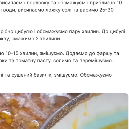
 висипаємо перловку та обсмажуємо приблизно 10
л води, висипаємо ложку солі та варимо 25-30
 дрібно цибулю і обсмажуємо пару хвилин. До цибулі
ркву, смажимо 2 хвилини.
о 10-15 хвилин, змішуємо. Додаємо до фаршу та
ірки та томатну пасту, солимо та перемішуємо.
лі та сушений базилік, змішуємо. Обсмажуємо