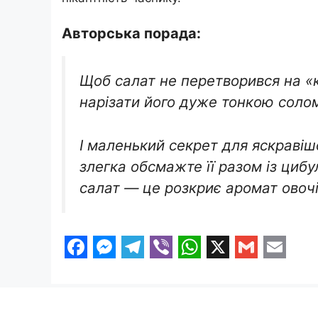
Авторська порада:
Щоб салат не перетворився на «к
нарізати його дуже тонкою соло
І маленький секрет для яскравіш
злегка обсмажте її разом із циб
салат — це розкриє аромат овочі
F
M
T
V
W
X
G
E
a
e
e
i
h
m
m
c
s
l
b
a
a
a