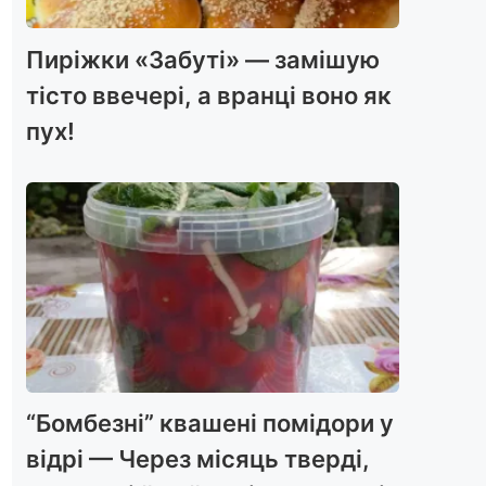
Пиріжки «Забуті» — замішую
тісто ввечері, а вранці воно як
пух!
“Бомбезні” квашені помідори у
відрі — Через місяць тверді,