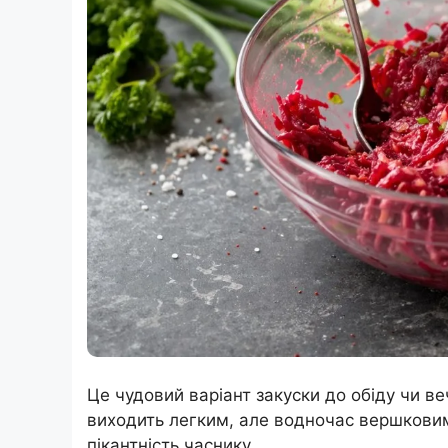
Це чудовий варіант закуски до обіду чи в
виходить легким, але водночас вершковим
пікантність часнику.