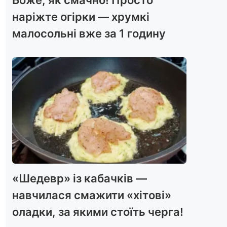
наріжте огірки — хрумкі
малосольні вже за 1 годину
«Шедевр» із кабачків —
навчилася смажити «хітові»
оладки, за якими стоїть черга!