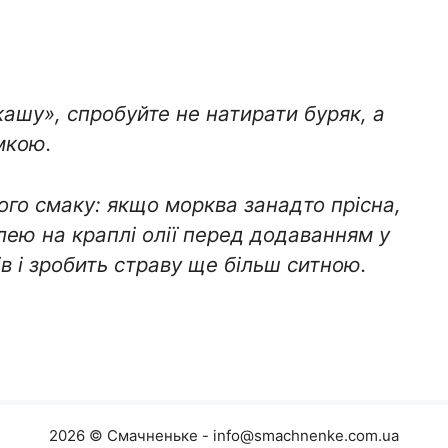
ашу», спробуйте не натирати буряк, а
мкою.
ого смаку: якщо морква занадто прісна,
улею на краплі олії перед додаванням у
в і зробить страву ще більш ситною.
2026 © Смачненьке - info@smachnenke.com.ua