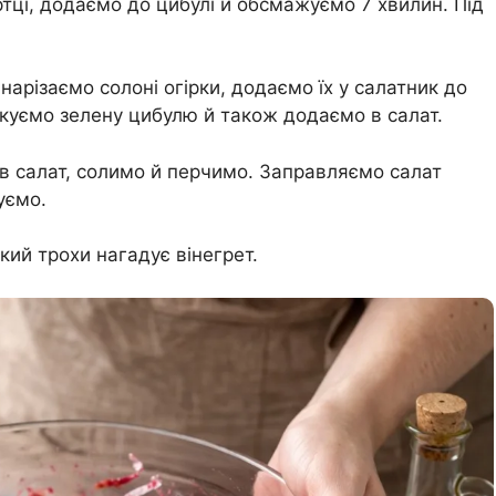
тці, додаємо до цибулі й обсмажуємо 7 хвилин. Під
нарізаємо солоні огірки, додаємо їх у салатник до
куємо зелену цибулю й також додаємо в салат.
в салат, солимо й перчимо. Заправляємо салат
уємо.
кий трохи нагадує вінегрет.