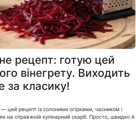
не рецепт: готую цей
ого вінегрету. Виходить
е за класику!
— цей рецепт із солоними огірками, часником і
к на справжній кулінарний скарб. Просто, швидко й