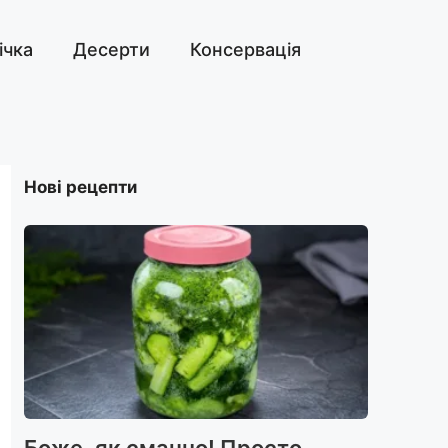
ічка
Десерти
Консервація
Нові рецепти
Боже, як смачно! Просто