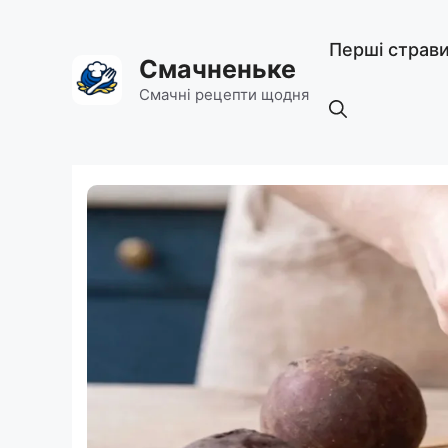
Перейти
до
Перші страв
вмісту
Смачненьке
Смачні рецепти щодня