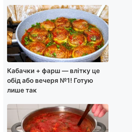
Кабачки + фарш — влітку це
обід або вечеря №1! Готую
лише так