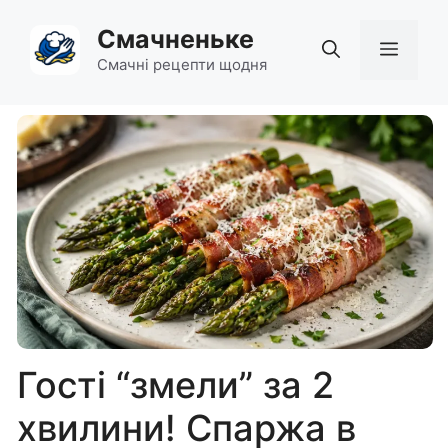
Перейти
Смачненьке
до
Мен
вмісту
Смачні рецепти щодня
Гості “змели” за 2
хвилини! Спаржа в