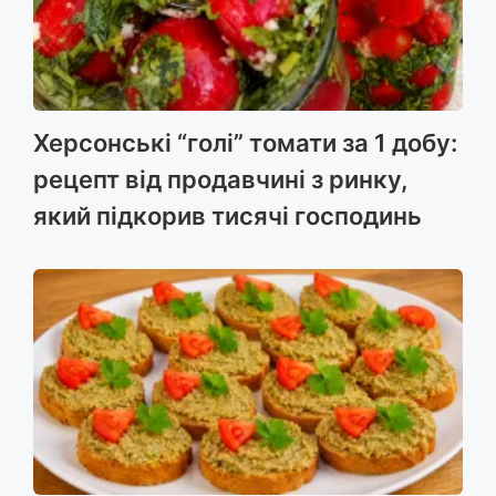
r
Херсонські “голі” томати за 1 добу:
рецепт від продавчині з ринку,
який підкорив тисячі господинь