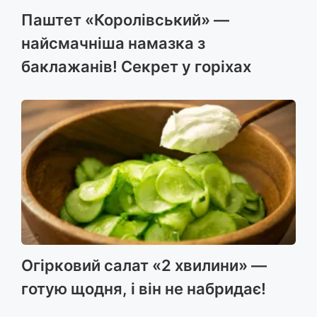
Паштет «Королівський» —
найсмачніша намазка з
баклажанів! Секрет у горіхах
Огірковий салат «2 хвилини» —
готую щодня, і він не набридає!