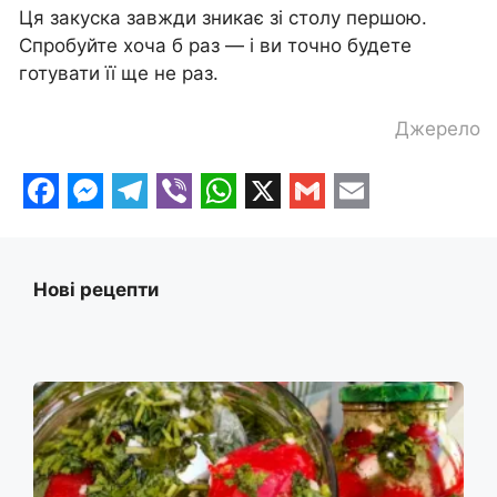
Ця закуска завжди зникає зі столу першою.
Спробуйте хоча б раз — і ви точно будете
готувати її ще не раз.
Джерело
F
M
T
V
W
X
G
E
a
e
e
i
h
m
m
c
s
l
b
a
a
a
Нові рецепти
e
s
e
e
t
i
i
b
e
g
r
s
l
l
o
n
r
A
o
g
a
p
k
e
m
p