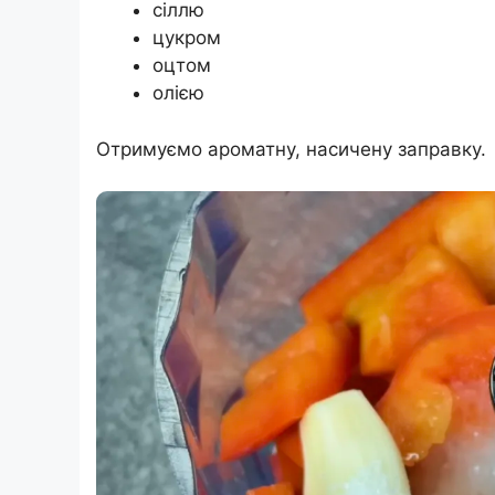
сіллю
цукром
оцтом
олією
Отримуємо ароматну, насичену заправку.