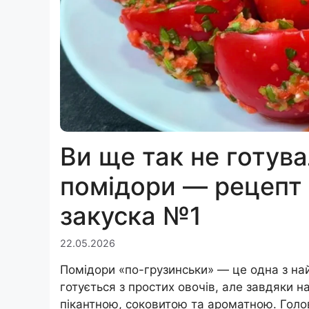
Ви ще так не готув
помідори — рецепт 
закуска №1
22.05.2026
Помідори «по-грузинськи» — це одна з най
готується з простих овочів, але завдяки
пікантною, соковитою та ароматною. Голов