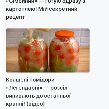
«Сімейний» — готую одразу з
картоплею! Мій секретний
рецепт
Квашені помідори
«Легендарні» — розсіл
випивають до останньої
краплі! (відео)