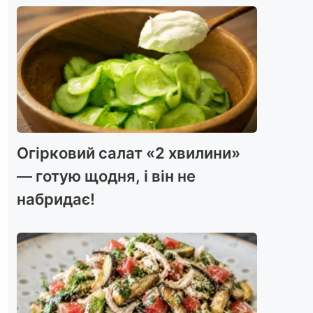
Огірковий салат «2 хвилини»
— готую щодня, і він не
набридає!