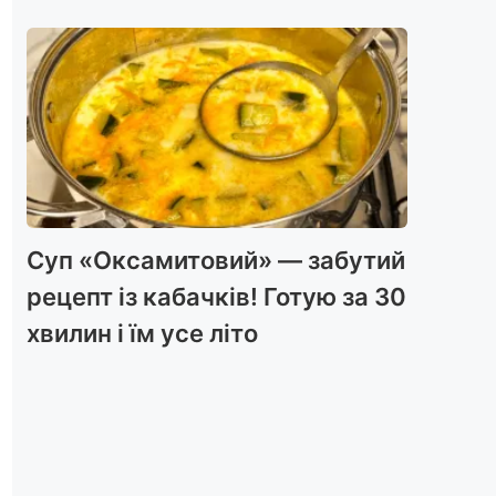
Суп «Оксамитовий» — забутий
рецепт із кабачків! Готую за 30
хвилин і їм усе літо