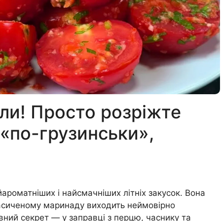
али! Просто розріжте
«по-грузинськи»,
ароматніших і найсмачніших літніх закусок. Вона
 насиченому маринаду виходить неймовірно
ний секрет — у заправці з перцю, часнику та