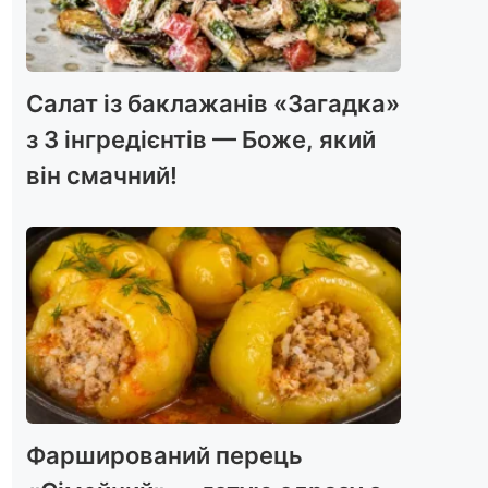
Салат із баклажанів «Загадка»
з 3 інгредієнтів — Боже, який
він смачний!
Фарширований перець