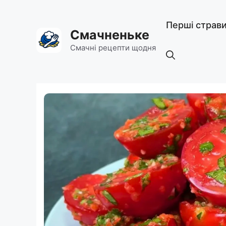
Перейти
до
Перші страв
вмісту
Смачненьке
Смачні рецепти щодня