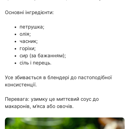
Основні інгредієнти:
петрушка;
олія;
часник;
горіхи;
сир (за бажанням);
сіль і перець.
Усе збивається в блендері до пастоподібної
консистенції.
Перевага: узимку це миттєвий соус до
макаронів, м’яса або овочів.