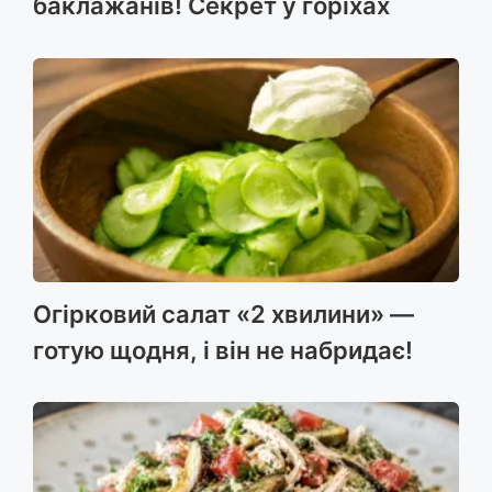
баклажанів! Секрет у горіхах
Огірковий салат «2 хвилини» —
готую щодня, і він не набридає!