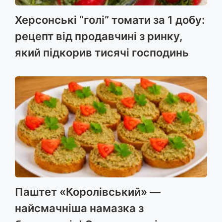
Херсонські “голі” томати за 1 добу:
рецепт від продавчині з ринку,
який підкорив тисячі господинь
Паштет «Королівський» —
найсмачніша намазка з