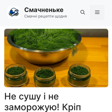
Перейти
Смачненьке
до
Мен
вмісту
Смачні рецепти щодня
Не сушу і не
заморожую! Кріп