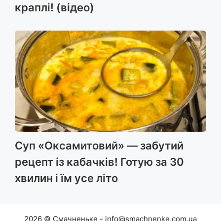
краплі! (відео)
Суп «Оксамитовий» — забутий
рецепт із кабачків! Готую за 30
хвилин і їм усе літо
2026 © Смачненьке - info@smachnenke.com.ua