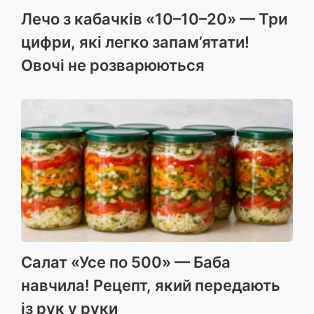
Лечо з кабачків «10–10–20» — Три
цифри, які легко запам’ятати!
Овочі не розварюються
Салат «Усе по 500» — Баба
навчила! Рецепт, який передають
із рук у руки