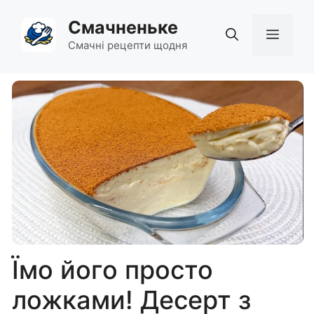
Перейти
Смачненьке
до
Мен
вмісту
Смачні рецепти щодня
Їмо його просто
ложками! Десерт з