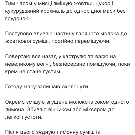
Тим часом у мисці змішую жовтки, цукор і
кукурудзяний крохмаль до однорідної маси без
грудочок.
Поступово вливаю частину гарячого молока до
жовткової суміші, постійно перемішуючи.
Повертаю все назад у каструлю та варю на
невеликому вогні, безперервно помішуючи, поки
крем не стане густим.
Готову масу залишаю охолонути.
Окремо змішую згущене молоко із соком одного
лимона. Збиваю вінчиком або міксером до
легкої густоти.
Після цього з’єдную лимонну суміш із