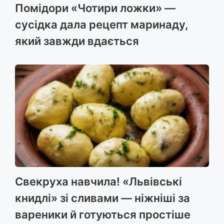
Помідори «Чотири ложки» —
сусідка дала рецепт маринаду,
який завжди вдається
Свекруха навчила! «Львівські
книдлі» зі сливами — ніжніші за
вареники й готуються простіше