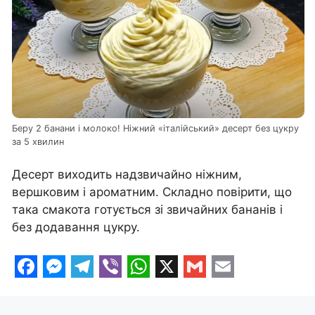
Беру 2 банани і молоко! Ніжний «італійський» десерт без цукру
за 5 хвилин
Десерт виходить надзвичайно ніжним,
вершковим і ароматним. Складно повірити, що
така смакота готується зі звичайних бананів і
без додавання цукру.
F
M
T
V
W
X
G
E
a
e
e
i
h
m
m