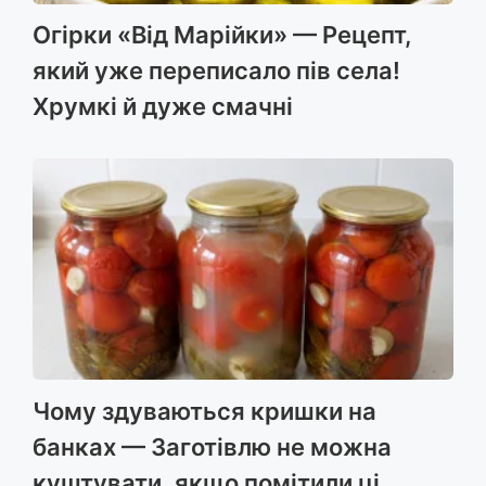
Огірки «Від Марійки» — Рецепт,
який уже переписало пів села!
Хрумкі й дуже смачні
Чому здуваються кришки на
банках — Заготівлю не можна
куштувати, якщо помітили ці