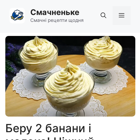
Перейти
Смачненьке
до
Мен
вмісту
Смачні рецепти щодня
Беру 2 банани і