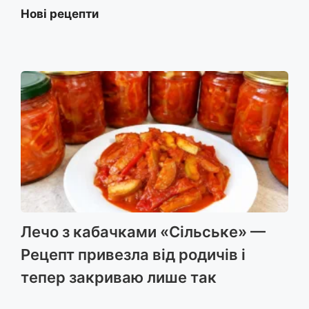
c
s
l
b
a
a
a
Нові рецепти
e
s
e
e
t
i
i
b
e
g
r
s
l
l
o
n
r
A
o
g
a
p
k
e
m
p
r
Лечо з кабачками «Сільське» —
Рецепт привезла від родичів і
тепер закриваю лише так