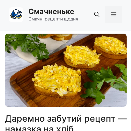
Перейти
Смачненьке
до
Мен
вмісту
Смачні рецепти щодня
Даремно забутий рецепт —
намазка на хліб