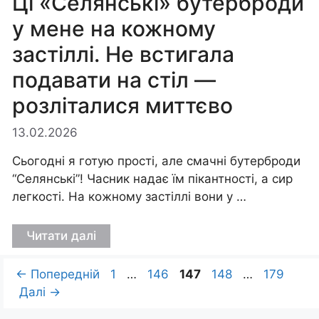
Ці «Селянські» бутерброди
у мене на кожному
застіллі. Не встигала
подавати на стіл —
розліталися миттєво
13.02.2026
Сьогодні я готую прості, але смачні бутерброди
“Селянські”! Часник надає їм пікантності, а сир
легкості. На кожному застіллі вони у …
Читати далі
Сторінка
Сторінка
Сторінка
Сторінка
Сторінка
←
Попередній
1
…
146
147
148
…
179
Далі
→