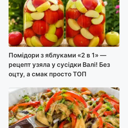
Помідори з яблуками «2 в 1» —
рецепт узяла у сусідки Валі! Без
оцту, а смак просто ТОП