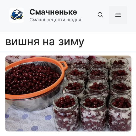
Перейти
Смачненьке
до
Мен
вмісту
Смачні рецепти щодня
вишня на зиму