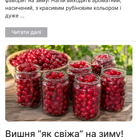
фаворит на зиму! Напій виходить ароматний,
насичений, з красивим рубіновим кольором і
дуже …
Читати далі
Вишня “як свіжа” на зиму!