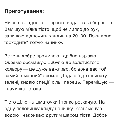
Приготування:
Нічого складного — просто вода, сіль і борошно.
Замішую м’яке тісто, щоб не липло до рук, і
залишаю відпочити хвилин на 20–30. Поки воно
“доходить”, готую начинку.
Зелень добре промиваю і дрібно нарізаю.
Окремо обсмажую цибулю до золотистого
кольору — це дуже важливо, бо вона дає той
самий “смачний” аромат. Додаю її до шпинату і
зелені, кидаю спеції, сіль і перець. Перемішую —
і начинка готова.
Тісто ділю на шматочки і тонко розкачую. На
одну половинку кладу начинку, краї змочую
водою і накриваю другим шаром тіста. Добре