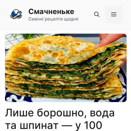
Перейти
Смачненьке
до
Мен
вмісту
Смачні рецепти щодня
Лише борошно, вода
та шпинат — у 100