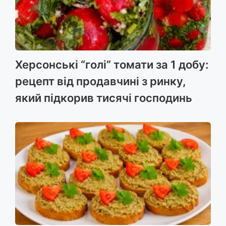
Херсонські “голі” томати за 1 добу:
рецепт від продавчині з ринку,
який підкорив тисячі господинь