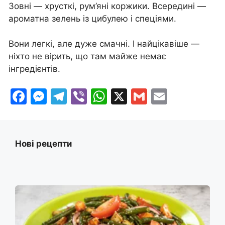
Зовні — хрусткі, рум’яні коржики. Всередині —
ароматна зелень із цибулею і спеціями.
Вони легкі, але дуже смачні. І найцікавіше —
ніхто не вірить, що там майже немає
інгредієнтів.
F
M
T
Vi
W
X
G
E
a
e
el
b
h
m
m
c
s
e
er
at
ai
ai
e
s
gr
s
l
l
Нові рецепти
b
e
a
A
o
n
m
p
o
g
p
k
er