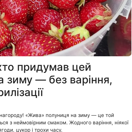
хто придумав цей
а зиму — без варіння,
рилізації
 нагороду! «Жива» полуниця на зиму — це той
ься з неймовірним смаком. Жодного варіння, ніякої
годи, цукор і трохи часу.