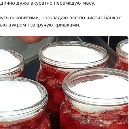
одично дуже акуратно перемішую масу.
нуть соковитими, розкладаю все по чистих банках
паю цукром і закручую кришками.