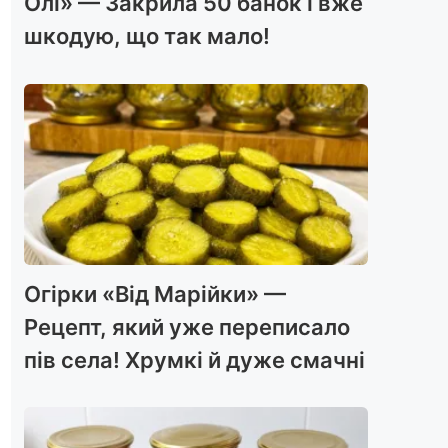
Олі» — Закрила 50 банок і вже
шкодую, що так мало!
Огірки «Від Марійки» —
Рецепт, який уже переписало
пів села! Хрумкі й дуже смачні