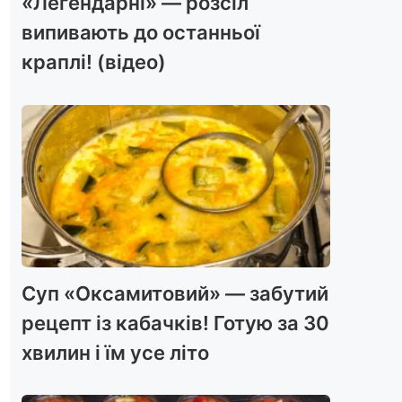
«Легендарні» — розсіл
випивають до останньої
краплі! (відео)
Суп «Оксамитовий» — забутий
рецепт із кабачків! Готую за 30
хвилин і їм усе літо