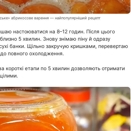
лівське» абрикосове варення — найпопулярніший рецепт
шаю настоюватися на 8–12 годин. Після цього
лизно 5 хвилин. Знову знімаю піну й одразу
 сухі банки. Щільно закручую кришками, перевертаю
 до повного охолодження.
ва короткі етапи по 5 хвилин дозволяють отримати
 цілими.