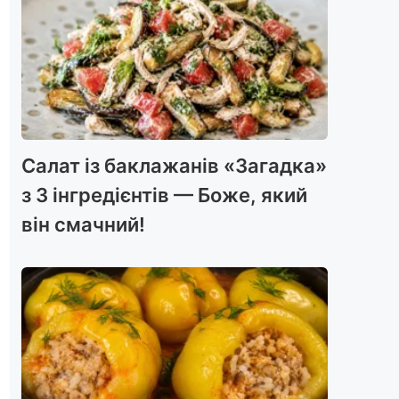
Салат із баклажанів «Загадка»
з 3 інгредієнтів — Боже, який
він смачний!