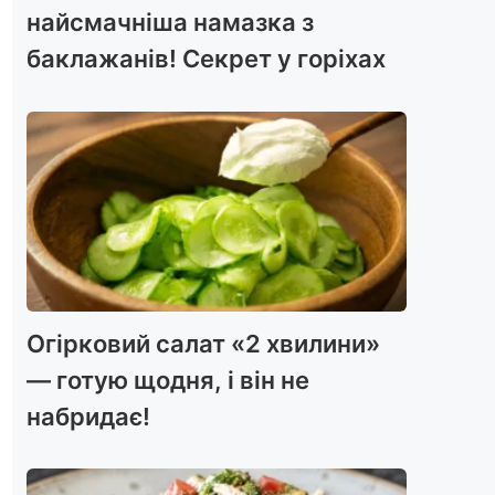
найсмачніша намазка з
баклажанів! Секрет у горіхах
Огірковий салат «2 хвилини»
— готую щодня, і він не
набридає!