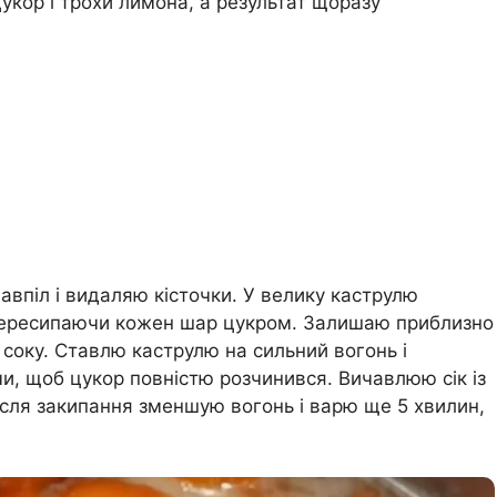
цукор і трохи лимона, а результат щоразу
впіл і видаляю кісточки. У велику каструлю
пересипаючи кожен шар цукром. Залишаю приблизно
 соку. Ставлю каструлю на сильний вогонь і
и, щоб цукор повністю розчинився. Вичавлюю сік із
сля закипання зменшую вогонь і варю ще 5 хвилин,