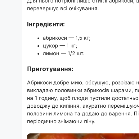
Для нього потрібні лише стиглі абрикоси, 
перевершує всі очікування.
Інгредієнти:
абрикоси — 1,5 кг;
цукор — 1 кг;
лимон — 1/2 шт.
Приготування:
Абрикоси добре мию, обсушую, розрізаю на
викладаю половинки абрикосів шарами, 
на 1 годину, щоб плоди пустили достатньо
доводжу до кипіння, акуратно перемішуюч
половини лимона та додаю до варення. Пі
періодично знімаючи піну.