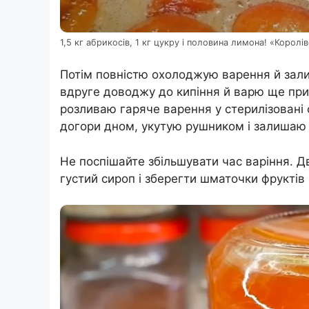
1,5 кг абрикосів, 1 кг цукру і половина лимона! «Коро
Потім повністю охолоджую варення й зали
вдруге доводжу до кипіння й варю ще приб
розливаю гаряче варення у стерилізовані
догори дном, укутую рушником і залишаю
Не поспішайте збільшувати час варіння. Д
густий сироп і зберегти шматочки фруктів