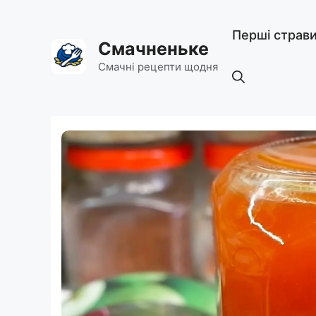
Перейти
до
Перші страв
вмісту
Смачненьке
Смачні рецепти щодня