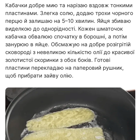
Кабачки добре мию та нарізаю вздовж тонкими
пластинами. Злегка солю, додаю трохи чорного
перцю й залишаю на 5–10 хвилин. Яйця збиваю
виделкою до однорідності. Кожен шматочок
кабачка обвалюю спочатку в борошні, а потім
занурюю в яйце. Обсмажую на добре розігрітій
сковороді з невеликою кількістю олії до красивої
золотистої скоринки з обох боків. Готові
пластини перекладаю на паперовий рушник,
щоб прибрати зайву олію.