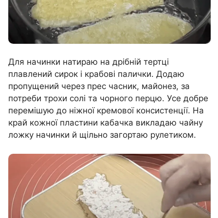
Для начинки натираю на дрібній тертці
плавлений сирок і крабові палички. Додаю
пропущений через прес часник, майонез, за
потреби трохи солі та чорного перцю. Усе добре
перемішую до ніжної кремової консистенції. На
край кожної пластини кабачка викладаю чайну
ложку начинки й щільно загортаю рулетиком.