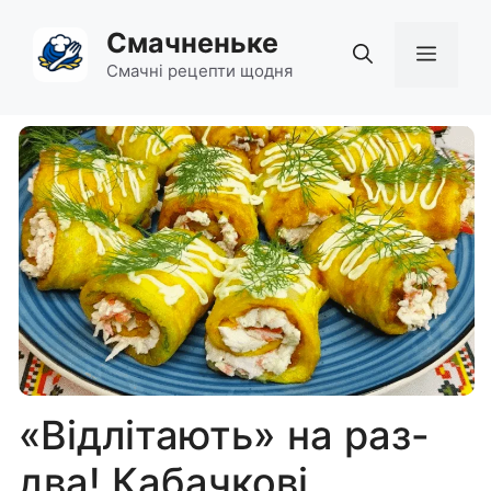
Перейти
Смачненьке
до
Мен
вмісту
Смачні рецепти щодня
«Відлітають» на раз-
два! Кабачкові