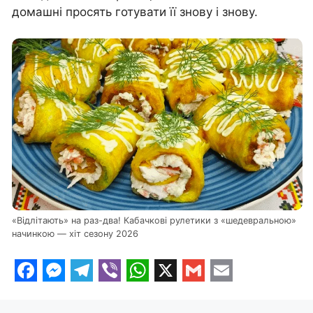
домашні просять готувати її знову і знову.
«Відлітають» на раз-два! Кабачкові рулетики з «шедевральною»
начинкою — хіт сезону 2026
F
M
T
V
W
X
G
E