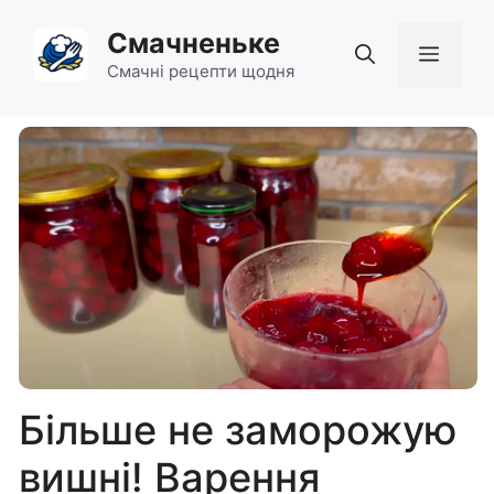
Перейти
Смачненьке
до
Мен
вмісту
Смачні рецепти щодня
Більше не заморожую
вишні! Варення