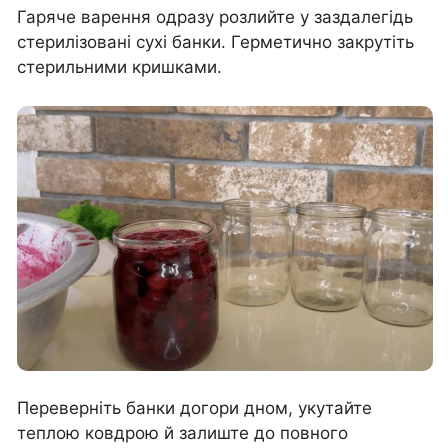
Гаряче варення одразу розлийте у заздалегідь
стерилізовані сухі банки. Герметично закрутіть
стерильними кришками.
Переверніть банки догори дном, укутайте
теплою ковдрою й залиште до повного