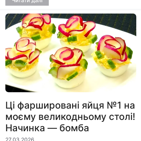
Читати далі
Ці фаршировані яйця №1 на
моєму великодньому столі!
Начинка — бомба
27.03.2026