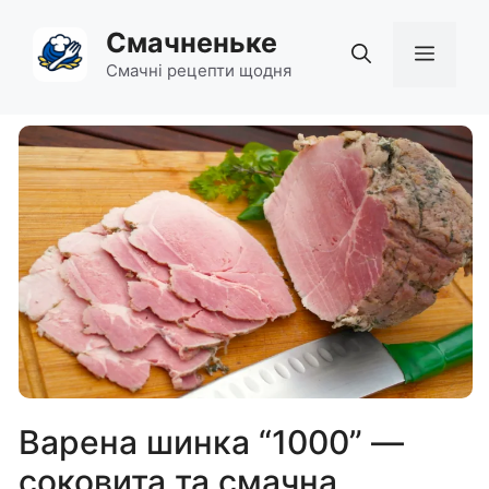
Перейти
Смачненьке
до
Мен
вмісту
Смачні рецепти щодня
Варена шинка “1000” —
соковита та смачна,