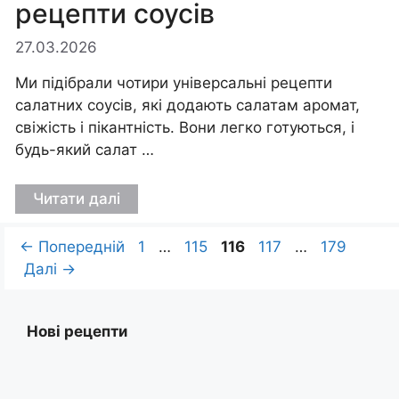
рецепти соусів
27.03.2026
Ми підібрали чотири універсальні рецепти
салатних соусів, які додають салатам аромат,
свіжість і пікантність. Вони легко готуються, і
будь-який салат …
Читати далі
Сторінка
Сторінка
Сторінка
Сторінка
Сторінка
←
Попередній
1
…
115
116
117
…
179
Далі
→
Нові рецепти