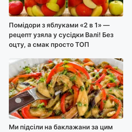
Помідори з яблуками «2 в 1» —
рецепт узяла у сусідки Валі! Без
оцту, а смак просто ТОП
Ми підсіли на баклажани за цим